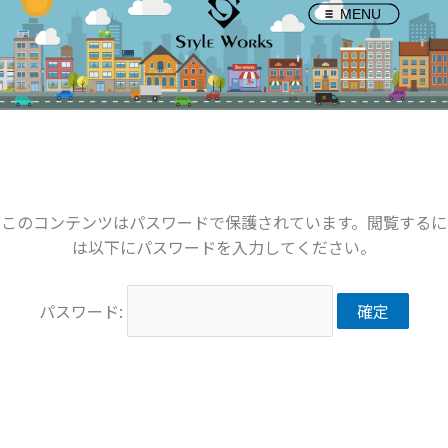
内
MENU
容
を
ス
キ
ッ
プ
このコンテンツはパスワードで保護されています。閲覧するに
は以下にパスワードを入力してください。
パスワード: