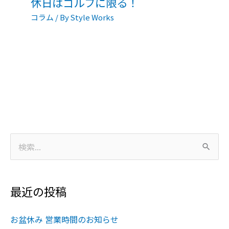
休日はゴルフに限る！
コラム
/ By
Style Works
検
索
対
最近の投稿
象
:
お盆休み 営業時間のお知らせ