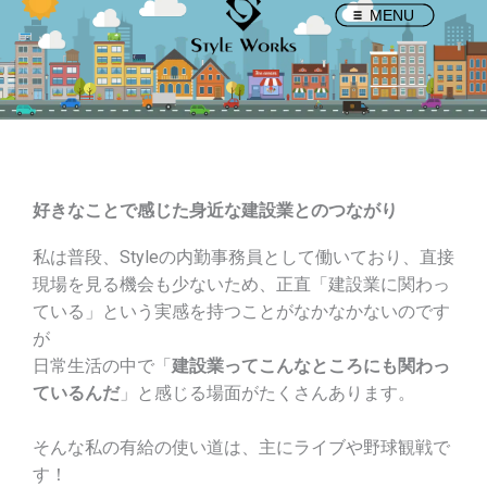
内
MENU
容
を
ス
キ
ッ
プ
好きなことで感じた身近な建設業とのつながり
私は普段、Styleの内勤事務員として働いており、直接
現場を見る機会も少ないため、正直「建設業に関わっ
ている」という実感を持つことがなかなかないのです
が
日常生活の中で「
建設業ってこんなところにも関わっ
ているんだ
」と感じる場面がたくさんあります。
そんな私の有給の使い道は、主にライブや野球観戦で
す！